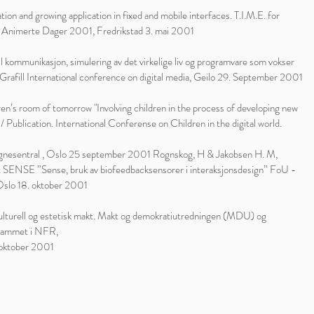
ation and growing application in fixed and mobile interfaces. T.I.M.E. for
, Animerte Dager 2001, Fredrikstad 3. mai 2001
 kommunikasjon, simulering av det virkelige liv og programvare som vokser
rafill International conference on digital media, Geilo 29. September 2001
en’s room of tomorrow "Involving children in the process of developing new
/ Publication. International Conferense on Children in the digital world.
nesentral , Oslo 25 september 2001 Rognskog, H & Jakobsen H. M,
t SENSE ”Sense, bruk av biofeedbacksensorer i interaksjonsdesign” FoU -
Oslo 18. oktober 2001
ulturell og estetisk makt. Makt og demokratiutredningen (MDU) og
rammet i NFR,
oktober 2001