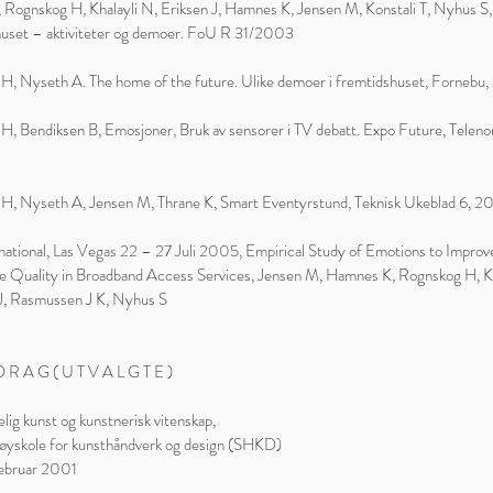
Rognskog H, Khalayli N, Eriksen J, Hamnes K, Jensen M, Konstali T, Nyhus S, 
uset – aktiviteter og demoer. FoU R 31/2003
H, Nyseth A. The home of the future. Ulike demoer i fremtidshuset, Fornebu
H, Bendiksen B, Emosjoner, Bruk av sensorer i TV debatt. Expo Future, Telen
H, Nyseth A, Jensen M, Thrane K, Smart Eventyrstund, Teknisk Ukeblad 6, 
national, Las Vegas 22 – 27 Juli 2005, Empirical Study of Emotions to Impro
e Quality in Broadband Access Services, Jensen M, Hamnes K, Rognskog H, Kh
J, Rasmussen J K, Nyhus S
 R A G ( U T V A L G T E )
lig kunst og kunstnerisk vitenskap,
øyskole for kunsthåndverk og design (SHKD)
februar 2001