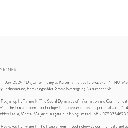
ASJONER:
H. Juni 2029, ”Digital formidling av Kulturminner, et forprosjekt”, NTNU, M
ylkeskommune, Forskningsrådet, Smøla Nærings og Kultursener KF. .
 Rognskog H, Thrane K. "The Social Dynamics of Information and Communicat
" - "The flexible room - technology for communication and personalization" Ed
addon Leslie, Mante-Meijer E. Asgate publishing limited. ISBN 978075467
 Rognskog H, Thrane K. The flexible room – technology to communicate and pe