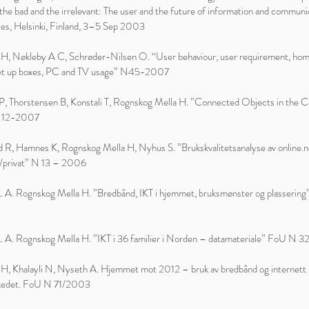
the bad and the irrelevant: The user and the future of information and communi
ies, Helsinki, Finland, 3–5 Sep 2003
H, Nøkleby A C, Schrøder-Nilsen O. “User behaviour, user requirement, hom
t up boxes, PC and TV usage” N45-2007
 P, Thorstensen B, Konstali T, Rognskog Mella H. ”Connected Objects in the
 12-2007
d R, Hamnes K, Rognskog Mella H, Nyhus S. ”Brukskvalitetsanalyse av online.n
o/privat” N 13 – 2006
L. A. Rognskog Mella H. ”Bredbånd, IKT i hjemmet, bruksmønster og plasserin
L. A. Rognskog Mella H. ”IKT i 36 familier i Norden – datamateriale” FoU N
H, Khalayli N, Nyseth A. Hjemmet mot 2012 – bruk av bredbånd og internett 
kedet. FoU N 71/2003